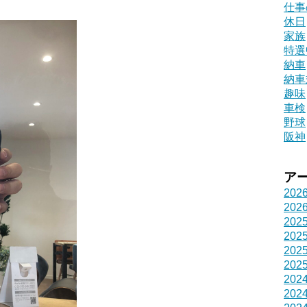
仕事
休日
家族
特選
納車
納車
趣味
車検
野球
阪神
ア
202
202
202
202
202
202
202
202