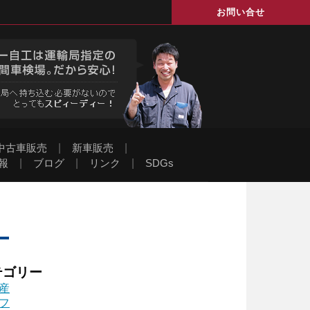
お問い合せ
中古車販売
|
新車販売
|
報
|
ブログ
|
リンク
|
SDGs
テゴリー
産
フ