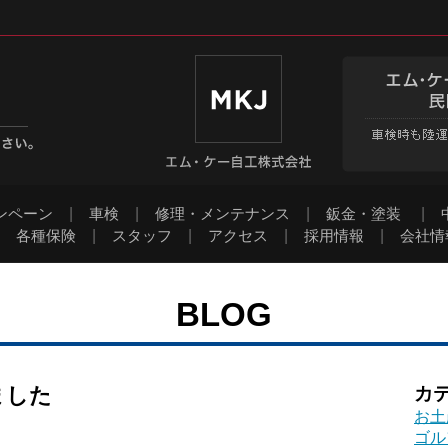
ンペーン
|
車検
|
修理・メンテナンス
|
鈑金・塗装
|
|
各種保険
|
スタッフ
|
アクセス
|
採用情報
|
会社情
BLOG
ました
カ
お土
ゴル