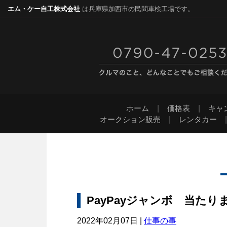
エム・ケー自工株式会社
は兵庫県加西市の民間車検工場です。
ホーム
|
価格表
|
キャ
オークション販売
|
レンタカー
PayPayジャンボ 当たり
2022年02月07日 |
仕事の事