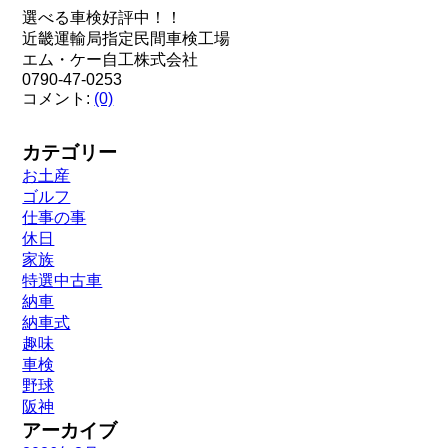
選べる車検好評中！！
近畿運輸局指定民間車検工場
エム・ケー自工株式会社
0790-47-0253
コメント:
(0)
カテゴリー
お土産
ゴルフ
仕事の事
休日
家族
特選中古車
納車
納車式
趣味
車検
野球
阪神
アーカイブ