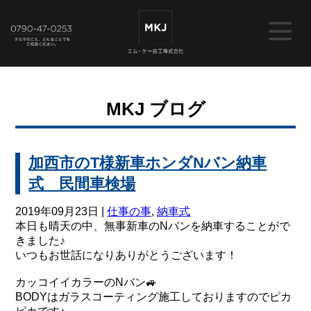
MKJ ブログ
加西市のT様新車ホンダNバン納車
式 民間車検場
2019年09月23日 |
仕事の事
,
納車式
本日も晴天の中、無事新車のNバンを納車することがで
きました♪
いつもお世話になりありがとうございます！
カッコイイカラーのNバン🚙
BODYはガラスコーティング施工しておりますのでピカ