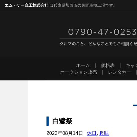
エム・ケー自工株式会社
は兵庫県加西市の民間車検工場です。
ホーム
|
価格表
|
キャ
オークション販売
|
レンタカー
白鷺祭
2022年08月14日 |
休日
,
趣味