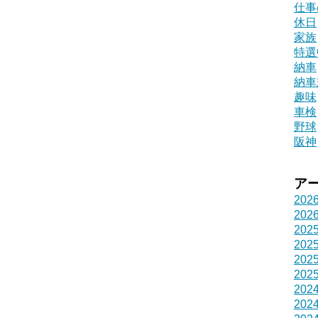
仕事
休日
家族
特選
納車
納車
趣味
車検
野球
阪神
ア
202
202
202
202
202
202
202
202