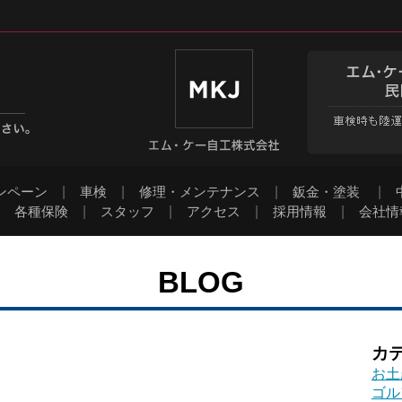
ンペーン
|
車検
|
修理・メンテナンス
|
鈑金・塗装
|
|
各種保険
|
スタッフ
|
アクセス
|
採用情報
|
会社情
BLOG
カ
お土
ゴル