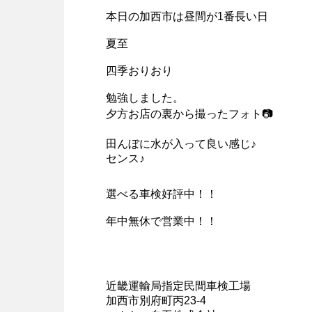
本日の加西市は昼間が1番長い日
夏至
四季おりおり
勉強しました。
夕方お店の裏から撮ったフォト📷
田んぼに水が入って良い感じ♪
センス♪
選べる車検好評中！！
年中無休で営業中！！
近畿運輸局指定民間車検工場
加西市別府町丙23-4