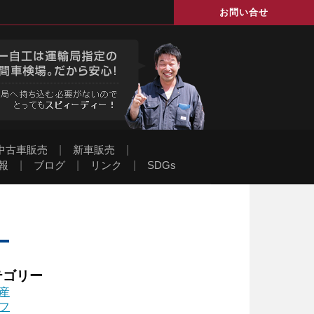
お問い合せ
中古車販売
|
新車販売
|
報
|
ブログ
|
リンク
|
SDGs
テゴリー
産
フ