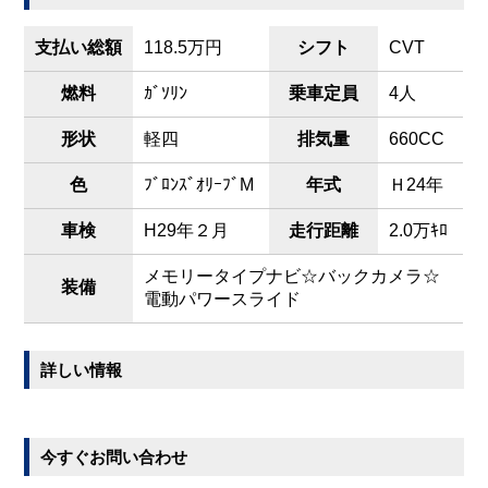
支払い総額
118.5万円
シフト
CVT
燃料
ｶﾞｿﾘﾝ
乗車定員
4人
形状
軽四
排気量
660CC
色
ﾌﾞﾛﾝｽﾞｵﾘｰﾌﾞM
年式
Ｈ24年
車検
H29年２月
走行距離
2.0万ｷﾛ
メモリータイプナビ☆バックカメラ☆
装備
電動パワースライド
詳しい情報
今すぐお問い合わせ