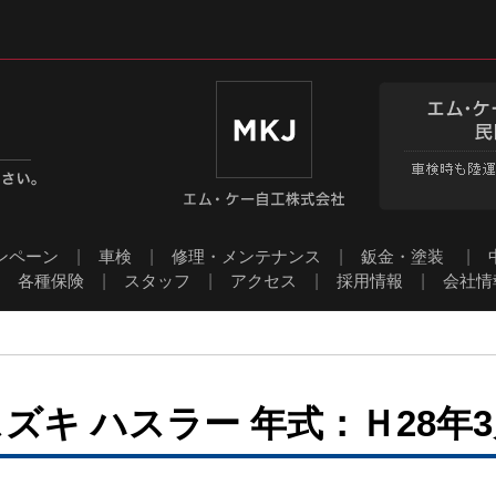
ンペーン
|
車検
|
修理・メンテナンス
|
鈑金・塗装
|
|
各種保険
|
スタッフ
|
アクセス
|
採用情報
|
会社情
ズキ ハスラー 年式：Ｈ28年