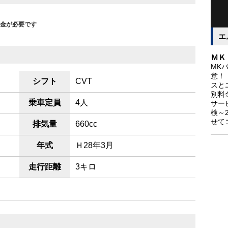
金が必要です
エ
ＭＫ
MK
意！
シフト
CVT
スと
別料
乗車定員
4人
サー
検～
せて
排気量
660cc
年式
Ｈ28年3月
走行距離
3キロ