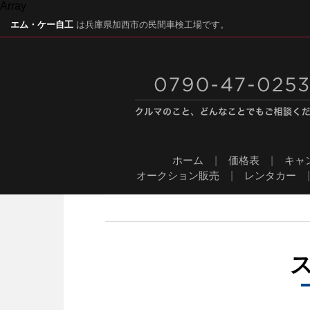
Array
エム・ケー自工
は兵庫県加西市の民間車検工場です。
ホーム
|
価格表
|
キャ
オークション販売
|
レンタカー
ス