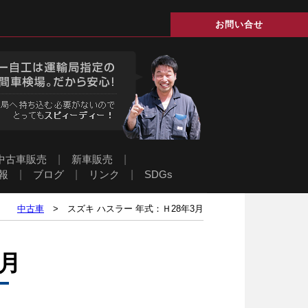
お問い合せ
中古車販売
|
新車販売
|
報
|
ブログ
|
リンク
|
SDGs
中古車
> スズキ ハスラー 年式：Ｈ28年3月
3月