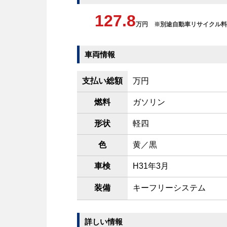
127.8
万円 ※別途自動車リサイクル料
車両情報
支払い総額
万円
燃料
ガソリン
形状
軽四
色
黄／黒
車検
H31年3月
装備
キーフリーシステム
詳しい情報