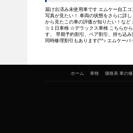
届け出済み未使用車です エムケー自工コ
写真が見たい！ 車両の状態をさらに詳し
から見たこの車の評価が知りたい！など 
☆１日車検 ☆デラックス車検 こちらか
す。 早期予約割引、ペア割引、持ち込
同時修理割引もあります(^^♪ エムケーパ
ホーム
車検
価格表
車の修