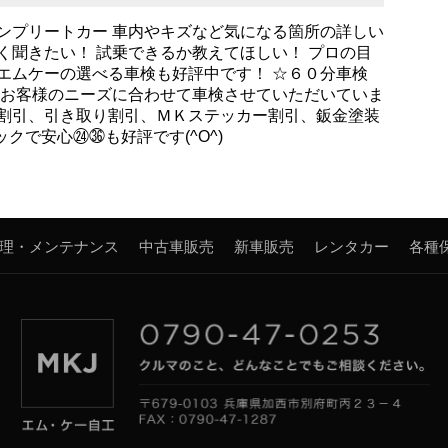
ンプリートカー 車内やキズなど気になる箇所の詳しい
く聞きたい！ 試乗できるか教えてほしい！ プロの目
エムケーの選べる車検も好評中です！ ☆６０分車検
らお客様のニーズに合わせて車検させていただいていま
み割引、引き取り割引、ＭＫステッカー割引、鈑金塗装
ックで安心㉔㊱も好評です(^O^)
理・メンテナンス
中古車販売
新車販売
レンタカー
各種