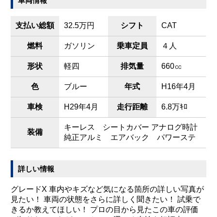
車両情報
支払い総額
32.5万円
シフト
CAT
燃料
ガソリン
乗車定員
４人
形状
軽四
排気量
660㏄
色
ブルー
年式
H16年4月
車検
H29年4月
走行距離
6.8万ｷﾛ
キーレス シートカバー アナログ時計
装備
純正アルミ エアバック パワーステ
詳しい情報
グレードX 車内やキズなど気になる箇所の詳しい写真が
見たい！ 車両の状態をさらに詳しく聞きたい！ 試乗で
きるか教えてほしい！ プロの目から見たこの車の評価