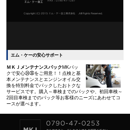
エム・ケーの安心サポート
ＭＫＪメンテナンスパック
MKパッ
クで安心㉔㊱をご用意！！点検と基
本メンテナンスとエンジンオイル交
換を特別料金でパックしたおトクな
サービスです。購入～車検までのパックや、初回車検～
2回目車検までのパック等お客様のニーズにあわせてコ
ースが選べます。